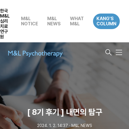
한국
M&L
M&L
M&L
WHAT
KANG'S
심리
NOTICE
NEWS
M&L
COLUMN
치료
연구
원
메
뉴
[ 8기 후기 ] 내면의 탐구
2024. 1. 2. 14:37
ㆍ
M&L NEWS