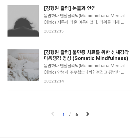
부정적 감정 2가지로 크게 분류되지만, 구체적인
여기에 여성의 리듬은 신체와 마음의 작용이 더해
기본 정서는 연구자들 마다 달랐다. 감정의 수레바
[강형원 칼럼] 눈물과 인연
져 더욱 복잡한 양상을 보이게 된다. 자연의 순환
퀴(Wheel of Emotions) 이론으로 유명한 ..
몸맘하나 멘탈클리닉(Mommamhana Mental
에서도 그렇듯 비슷한 과정을 겪는 여성들에게 영
Clinic) 지독히 더운 여름이었다. 더위를 피해 찾
광과 고통은 함께 따르게 된다. 여성이 존중받아야
은 영화관에서 뜻밖의 눈물을 만났다. 그 눈물은
할 이유이기도 하다. 28살 A양은 월경주기에 따
2022.12.15
이렇게 묻는다. “슬퍼서 우는 것이냐, 억울해서 우
른 극심한 기분변동 때문에 힘들어했다. 남자친구
는 것이냐!” -‘신과 함께-인과 연’(2018)중 염라대
와 카톡 메시지를 바로 확인하지 않은 것이 발단이
왕의 목소리 눈물은 지극히 개인적인 감정의 반응
되어 심한 말다툼 끝에, 다시는 만나지 말자고 절
[강형원 칼럼] 불면증 치료를 위한 신체감각
이라 재단하기 어렵다. 영화를 보며 많은 이는 눈
교를 선언하게 된 것이다. 감정을 조절하기 힘들었
마음챙김 명상 (Somatic Mindfulness)
물을 흘렸을 것이다. 그들에게 즉시, 왜 눈물이 나
고 급기야 ..
몸맘하나 멘탈클리닉(Mommamhana Mental
왔냐고 물어봤다면 어떤 대답을 들을 수 있었을
Clinic) 안녕히 주무셨습니까? 정겹고 평범한 인
까? 그들의 경험만큼 다양한 의미가 담겨있을 것
사지만 누군가에게는 큰 고민거리이다. 밤 새 뒤척
이다. 제임스 엘킨스는 『그림과 눈물, 2007』 이
2022.12.14
이며 잠을 못잔 이유는 그들의 이야기처럼 다양하
라는 책을 내놓으며 흥미로운 연구를 소개하고 있
다. 잠은 눈을 감은 채 의식 활동이 쉬는 상태를 말
다. 눈물을 흘리는 행위가 매우 사적이지만 일련의
한다. 잠을 통해 하루의 고단함을 보상하고 내일
패턴을 형성하고 있다는 것이다. 그 양상은 대략
쓸 에너지를 보충하게 된다. 이러한 수면작용은 인
이런 ..
간만 해당하는 것은 아닐 것이다. 요즘 한산한 시
1
6
골길도 반딧불만으로 길을 밝히는 곳은 드물다. 가
로수 등을 보기 좋게 설치해 놓았기 때문이다. 그
런대 이상한 일은 농가의 터가 가까운 가로등은 밤
이 되어도 깜깜한 상태이다. 가로등 불빛이 미치는