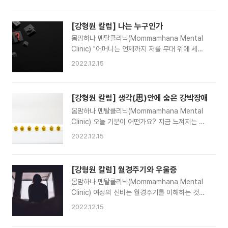
일상을 이끌며 찾아온다. 정원을 가꾸는 게 꿈인
아내는 봄이 오자 화분갈이와 구근식물을 들여오
고 꽂을 보기위해 분주히 몸을 움직인다. 우리의
[강형원 칼럼] 나는 누구인가
일상은 변화하는 계절과 함께 연습을 거듭하며 풍
몸맘하나 멘탈클리닉(Mommamhana Mental
성해지고 추억이라는 선물을 얻게 된다. 자연은 위
Clinic) "어머니는 언제까지 저를 무대 위에 세우
대하고 우리는 그 위대함에 깃들어 살아가고 있다.
실 겁니까? 그만큼 분칠하고 포장해서 박수 받으
2022.12.15
일상이라는 지극히 평범한 시간들을 통해서 말이
면 되셨잖아요" …… "어머님 뜻대로 분칠하시는
다. 그리고 그 소중함은 더 이상 소소한 일상을 경
바람에 제 얼굴이 어떻게 생겨먹었는지도 모르고
험하지 못할 때 더욱 간절해진다. 아침 기상과 함
근 오십 평생을 살아왔잖아요” …… “내가 누구인
[강형원 칼럼] 생각(思)안에 숨은 강박장애
께 밥을 먹고 출근해서 일하고 혹은 집안일을 하며
지 모르겠다고요!”... 위 대사는 요즘 최고의 시청
낯을 보내고 해가지면 다시 집으로 돌아와 가족들
몸맘하나 멘탈클리닉(Mommamhana Mental
률을 기록하는 JTBC 금토드리마 에서 정준호(강
을 만나고 저녁을 보..
Clinic) 오늘 기분이 어떤가요? 지금 느껴지는 감
준상역)의 눈물 섞인 절규들이다. 남들이 말하는
정은 무엇입니까? 이 감정은 측정가능 할까요? 이
최고의 가문과 학력과 직업을 소유한 사람에게도
2022.12.15
런 감정들과 생각은 어떤 관련이 있을까요? 현대
피해갈 수 없는 인생의 질문이 있다. 태어나서 한
심리학에서 감정은 뚜렷한 경계로 분류하기 어렵
번 쯤은 나에게 던져야 할 또 나에게만 답이 있을
고, 기본 감정(basic emotion)에 대한 정의와 분
물음, ‘내가 누구일까?’ 진료실이라는 공간은 조금
[강형원 칼럼] 월경주기와 우울증
류 또한 아직까지 의견이 분분한 상태이다. 기본감
은 특별한 장소이다. 그 곳이 믿음과 안전의 장소
몸맘하나 멘탈클리닉(Mommamhana Mental
정으로는 진화론적, 정신분석적, 자율신경계적, 얼
일 때는 더..
Clinic) 여성의 신비는 월경주기를 이해하는 것에
굴표정 접근, 경험적 분류 접근, 발달적 접근 등으
서 시작된다고 할 수 있다. 밀물과 썰물, 계절의 변
로 여러 관점에서 다양한 분류가 시도되고 있다.
2022.12.15
화, 밤과 낮, 달의 비움과 채움의 주기와 같은 자연
그 중 기본감정의 공통적인 요소는 긍정적 감정,
의 리듬이 여성에게 월경주기로 반영되는 셈이다.